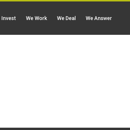
 Invest
We Work
We Deal
We Answer